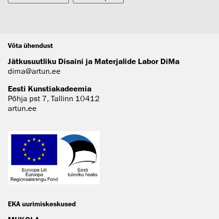
Võta ühendust
Jätkusuutliku Disaini ja Materjalide Labor DiMa
dima@artun.ee
Eesti Kunstiakadeemia
Põhja pst 7, Tallinn 10412
artun.ee
EKA uurimiskeskused