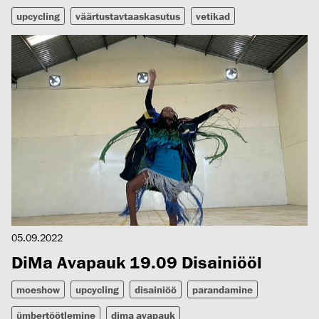
upcycling
väärtustavtaaskasutus
vetikad
05.09.2022
DiMa Avapauk 19.09 Disainiööl
moeshow
upcycling
disainiöö
parandamine
ümbertöötlemine
dima avapauk