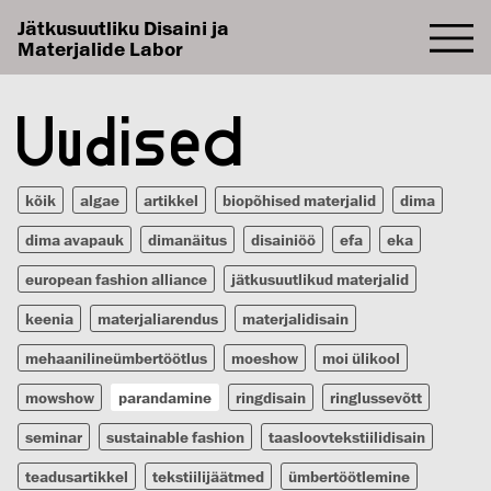
Jätkusuutliku Disaini ja
Materjalide Labor
Uudised
kõik
algae
artikkel
biopõhised materjalid
dima
dima avapauk
dimanäitus
disainiöö
efa
eka
european fashion alliance
jätkusuutlikud materjalid
keenia
materjaliarendus
materjalidisain
mehaanilineümbertöötlus
moeshow
moi ülikool
mowshow
parandamine
ringdisain
ringlussevõtt
seminar
sustainable fashion
taasloovtekstiilidisain
teadusartikkel
tekstiilijäätmed
ümbertöötlemine