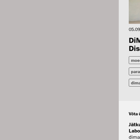
05.09
Di
Dis
moe
par
dim
Võta 
Jätk
Labo
dima