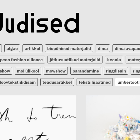
Uudised
algae
artikkel
biopõhised materjalid
dima
dima avapa
pean fashion alliance
jätkusuutlikud materjalid
keenia
mater
show
moi ülikool
mowshow
parandamine
ringdisain
rin
loovtekstiilidisain
teadusartikkel
tekstiilijäätmed
ümbertööt