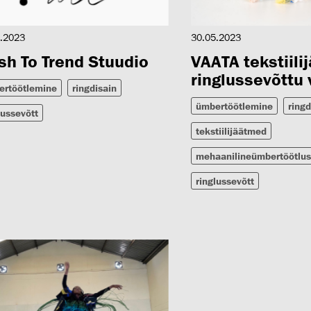
.2023
30.05.2023
sh To Trend Stuudio
VAATA tekstiili
ringlussevõttu 
ertöötlemine
ringdisain
ümbertöötlemine
ringd
lussevõtt
tekstiilijäätmed
mehaanilineümbertöötlus
ringlussevõtt