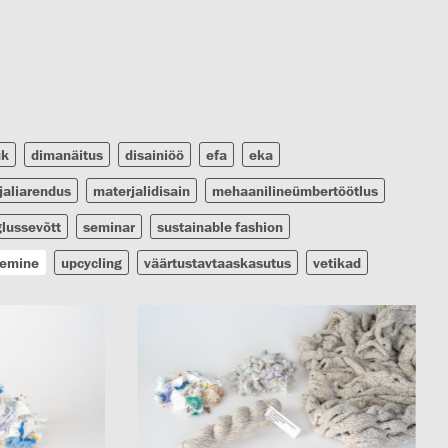
uk
dimanäitus
disainiöö
efa
eka
jaliarendus
materjalidisain
mehaanilineümbertöötlus
glussevõtt
seminar
sustainable fashion
lemine
upcycling
väärtustavtaaskasutus
vetikad