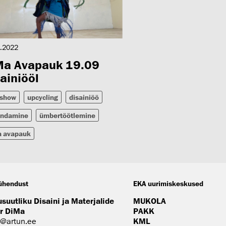
.2022
Ma Avapauk 19.09
ainiööl
show
upcycling
disainiöö
andamine
ümbertöötlemine
a avapauk
ühendust
EKA uurimiskeskused
usuutliku Disaini ja Materjalide
MUKOLA
r DiMa
PAKK
@artun.ee
KML