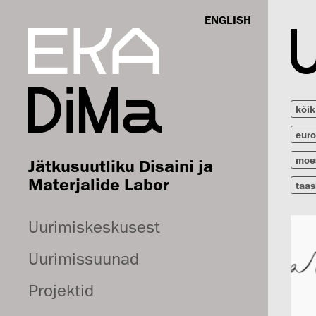
ENGLISH
kõik
euro
moe
Jätkusuutliku Disaini ja
Materjalide Labor
taas
Uurimiskeskusest
Uurimissuunad
Projektid