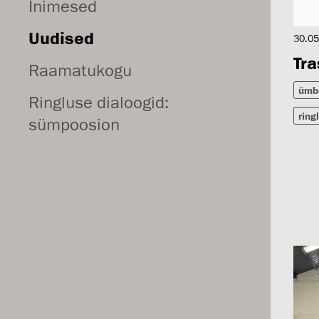
Inimesed
Uudised
30.05
Tra
Raamatukogu
ümb
Ringluse dialoogid:
ring
sümpoosion