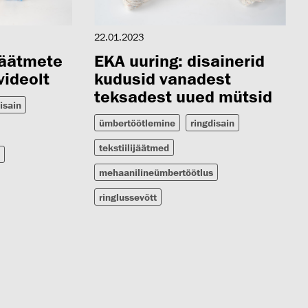
22.01.2023
jäätmete
EKA uuring: disainerid
videolt
kudusid vanadest
teksadest uued mütsid
isain
ümbertöötlemine
ringdisain
tekstiilijäätmed
mehaanilineümbertöötlus
ringlussevõtt