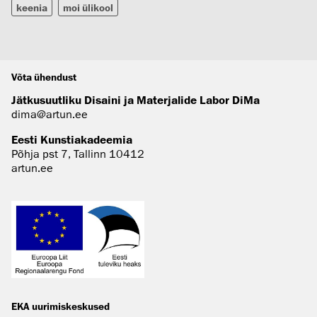
keenia
moi ülikool
Võta ühendust
Jätkusuutliku Disaini ja Materjalide Labor DiMa
dima@artun.ee
Eesti Kunstiakadeemia
Põhja pst 7, Tallinn 10412
artun.ee
EKA uurimiskeskused