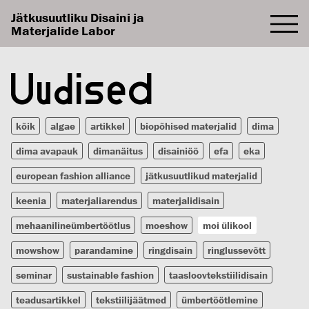
Jätkusuutliku Disaini ja
Materjalide Labor
Uudised
kõik
algae
artikkel
biopõhised materjalid
dima
dima avapauk
dimanäitus
disainiöö
efa
eka
european fashion alliance
jätkusuutlikud materjalid
keenia
materjaliarendus
materjalidisain
mehaanilineümbertöötlus
moeshow
moi ülikool
mowshow
parandamine
ringdisain
ringlussevõtt
seminar
sustainable fashion
taasloovtekstiilidisain
teadusartikkel
tekstiilijäätmed
ümbertöötlemine