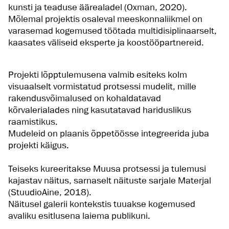
kunsti ja teaduse äärealadel (Oxman, 2020).
Mõlemal projektis osaleval meeskonnaliikmel on
varasemad kogemused töötada multidisiplinaarselt,
kaasates väliseid eksperte ja koostööpartnereid.
Projekti lõpptulemusena valmib esiteks kolm
visuaalselt vormistatud protsessi mudelit, mille
rakendusvõimalused on kohaldatavad
kõrvalerialades ning kasutatavad hariduslikus
raamistikus.
Mudeleid on plaanis õppetöösse integreerida juba
projekti käigus.
Teiseks kureeritakse Muusa protsessi ja tulemusi
kajastav näitus, sarnaselt näituste sarjale Materjal
(StuudioAine, 2018).
Näitusel galerii kontekstis tuuakse kogemused
avaliku esitlusena laiema publikuni.