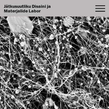
Jätkusuutliku Disaini ja
Materjalide Labor