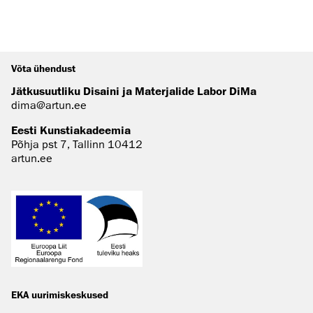
Võta ühendust
Jätkusuutliku Disaini ja Materjalide Labor DiMa
dima@artun.ee
Eesti Kunstiakadeemia
Põhja pst 7, Tallinn 10412
artun.ee
EKA uurimiskeskused