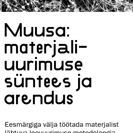
Muusa:
materjali-
uurimuse
süntees ja
arendus
Eesmärgiga välja töötada materjalist
lähtuva loovuurimuse metodoloogia,