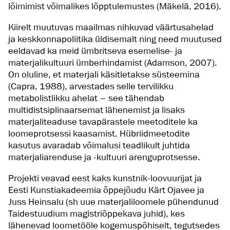
lõimimist võimalikes lõpptulemustes (Mäkelä, 2016).
Kiirelt muutuvas maailmas nihkuvad väärtusahelad
ja keskkonnapoliitika üldisemalt ning need muutused
eeldavad ka meid ümbritseva esemelise- ja
materjalikultuuri ümberhindamist (Adamson, 2007).
On oluline, et materjali käsitletakse süsteemina
(Capra, 1988), arvestades selle tervilikku
metabolistlikku ahelat – see tähendab
multidistsiplinaarsemat lähenemist ja lisaks
materjaliteaduse tavapärastele meetoditele ka
loomeprotsessi kaasamist. Hübriidmeetodite
kasutus avaradab võimalusi teadlikult juhtida
materjaliarenduse ja -kultuuri arenguprotsesse.
Projekti veavad eest kaks kunstnik-loovuurijat ja
Eesti Kunstiakadeemia õppejõudu Kärt Ojavee ja
Juss Heinsalu (sh uue materjaliloomele pühendunud
Taidestuudium magistriõppekava juhid), kes
lähenevad loometööle kogemuspõhiselt, tegutsedes